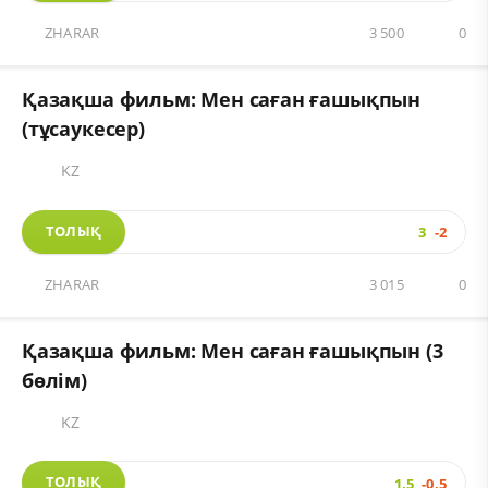
ZHARAR
3 500
0
Қазақша фильм: Мен саған ғашықпын
(тұсаукесер)
KZ
ТОЛЫҚ
3
-2
ZHARAR
3 015
0
Қазақша фильм: Мен саған ғашықпын (3
бөлім)
KZ
ТОЛЫҚ
1,5
-0,5