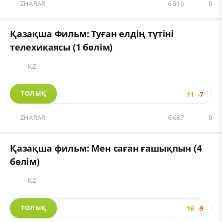
ZHARAR
6 916
0
Қазақша Фильм: Туған елдің түтіні
телехикаясы (1 бөлім)
KZ
ТОЛЫҚ
11
-7
ZHARAR
6 687
0
Қазақша фильм: Мен саған ғашықпын (4
бөлім)
KZ
ТОЛЫҚ
16
-9