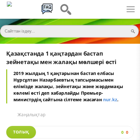
Қазақстанда 1 қаңтардан бастап
зейнетақы мен жалақы мөлшері өсті
2019 жылдың 1 қаңтарынан бастап елбасы
Нұрсұлтан Назарбаевтың тапсырмасымен
елімізде жалақы, зейнетақы және жәрдемақы
көлемі өсті деп хабарлайды Премьер-
министрдің сайтына сілтеме жасаған
nur.kz
.
Жаңалықтар
ТОЛЫҚ
0
0