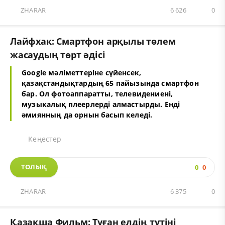
ZHARAR
6 626
0
Лайфхак: Смартфон арқылы төлем
жасаудың төрт әдісі
Google мәліметтеріне сүйенсек,
қазақстандықтардың 65 пайызында смартфон
бар. Ол фотоаппаратты, телевидениені,
музыкалық плеерлерді алмастырды. Енді
әмиянның да орнын басып келеді.
Кеңестер
ТОЛЫҚ
0
0
ZHARAR
6 375
0
Қазақша Фильм: Туған елдің түтіні