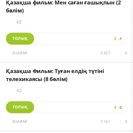
Қазақша фильм: Мен саған ғашықпын (2
бөлім)
KZ
ТОЛЫҚ
2
-1
ZHARAR
5 427
0
Қазақша Фильм: Туған елдің түтіні
телехикаясы (8 бөлім)
KZ
ТОЛЫҚ
3
-2
ZHARAR
5 161
0