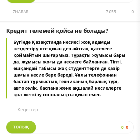
ZHARAR
7 055
0
Кредит төлемей қойса не болады?
Бүгінде Қазақстанда несиесі жоқ адамды
кездестіру өте қиын деп айтсақ, қателесе
қоймайтын шығармыз. Тұрақты жұмысы бары
да, жұмысы жоғы да несиеге байланған. Тіпті,
ешқандай табысы жоқ студенттерге де қазір
шағын несие бере береді. Ұялы телефоннан
бастап тұрмыстық техниканың барлық түрі,
автокөлік, баспана және ақшалай несиелерге
қол жеткізу соншалықты қиын емес.
Кеңестер
ТОЛЫҚ
0
0