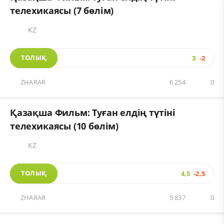
телехикаясы (7 бөлім)
KZ
ТОЛЫҚ
3
-2
ZHARAR
6 254
0
Қазақша Фильм: Туған елдің түтіні
телехикаясы (10 бөлім)
KZ
ТОЛЫҚ
4,5
-2,5
ZHARAR
5 837
0