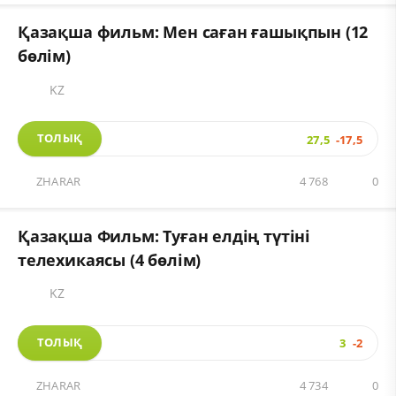
Қазақша фильм: Мен саған ғашықпын (12
бөлім)
KZ
ТОЛЫҚ
27,5
-17,5
ZHARAR
4 768
0
Қазақша Фильм: Туған елдің түтіні
телехикаясы (4 бөлім)
KZ
ТОЛЫҚ
3
-2
ZHARAR
4 734
0