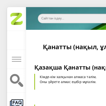
Қанатты (нақыл, ұ
Қазақша Қанатты (нақыл
Кімде-кім халқынан алмаса тәлім,
Оны үйрете алмас ешбір мұғалім.