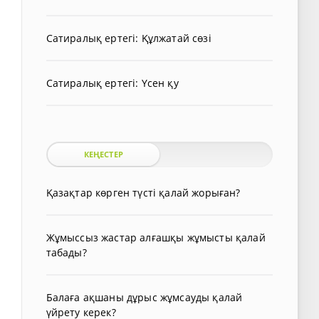
Сатиралық ертегі: Құлжатай сөзі
Сатиралық ертегі: Үсен қу
КЕҢЕСТЕР
Қазақтар көрген түсті қалай жорыған?
Жұмыссыз жастар алғашқы жұмысты қалай
табады?
Балаға ақшаны дұрыс жұмсауды қалай
үйрету керек?