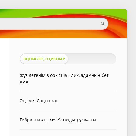
ӘҢГІМЕЛЕР, ОҚИҒАЛАР
Жүз дегеніміз орысша - лик, адамның бет
жүзі
Әңгіме: Соңғы хат
Ғибратты әңгіме: Ұстаздың ұлағаты