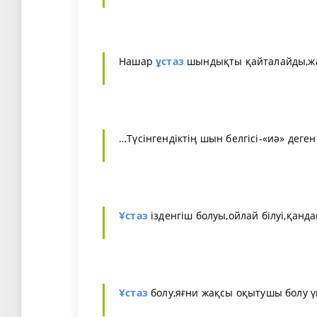
Нашар
ұстаз
шындықты қайталайды,
…Түсінгендіктің шын белгісі-«иә» деге
Ұстаз
ізденгіш болуы,ойлай білуі,қанда
Ұстаз
болу,яғни жақсы оқытушы болу ү