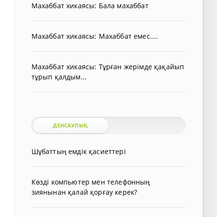
Махаббат хикаясы: Бала махаббат
Махаббат хикаясы: Махаббат емес....
Махаббат хикаясы: Тұрған жерімде қақайып
тұрып қалдым...
ДЕНСАУЛЫҚ
Шұбаттың емдік қасиеттері
Көзді компьютер мен телефонның
зиянынан қалай қорғау керек?