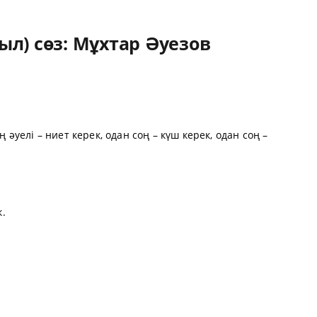
л) сөз: Мұхтар Әуезов
 әуелі – ниет керек, одан соң – күш керек, одан соң –
к.