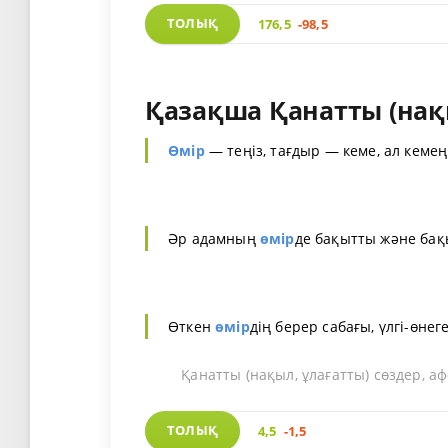
ТОЛЫҚ
176,5
-98,5
Қазақша Қанатты (нақы
Өмір
— теңіз, тағдыр — кеме, ал кемең
Әр адамның
өмір
де бақытты және бақ
Өткен
өмір
дің берер сабағы, үлгі-өне
Қанатты (нақыл, ұлағатты) сөздер, а
ТОЛЫҚ
4,5
-1,5