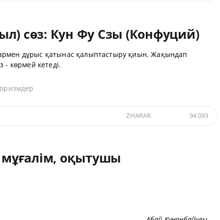
л) сөз: Кун Фу Сзы (Конфуций)
армен дұрыс қатынас қалыптастыру қиын. Жақындап
 - көрмей кетеді.
форизмдер
ZHARAR
94 093
, мұғалім, оқытушы
Абай Құнанбайұлы