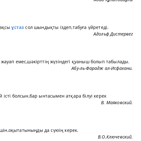
жақсы
ұстаз
сол шындықты іздеп,табуға үйретеді.
Адольф Дистервег
н жауап емес,шәкірттің жүзіндегі қуаныш болып табылады.
Абу-ль-Фарадж ал-Исфахани.
й істі болсын,бар ынтасымен атқара білуі керек
В. Маяковский.
шін,оқытатыныңды да сүюің керек.
В.О.Ключевский.