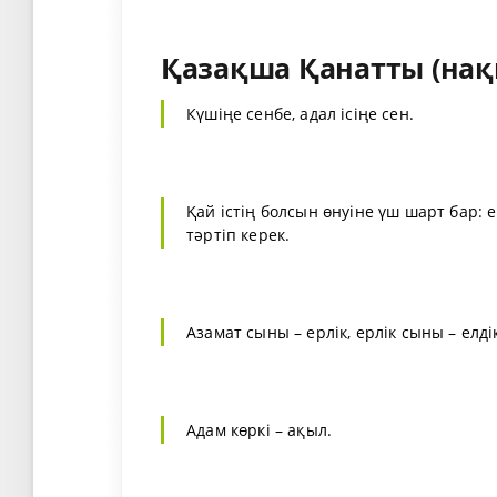
Қазақша Қанатты (нақы
Күшіңе сенбе, адал ісіңе сен.
Қай істің болсын өнуіне үш шарт бар: ең
тәртіп керек.
Азамат сыны – ерлік, ерлік сыны – елді
Адам көркі – ақыл.