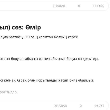
ZHARAR
0
117 620
л) сөз: Өмір
 суға батпас үшін өзің капитан болуың керек.
ытсыз болуы, табысты және табыссыз болуы өз қолында.
гесі көп-ақ, бірақ оған қорытынды жасап ойланбаймыз.
форизмдер
ZHARAR
0
96 754