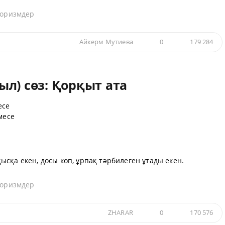
форизмдер
Айкерм Мутиева
0
179 284
л) сөз: Қорқыт ата
есе
месе
сқа екен, досы көп, ұрпақ тәрбилеген ұтады екен.
форизмдер
ZHARAR
0
170 576