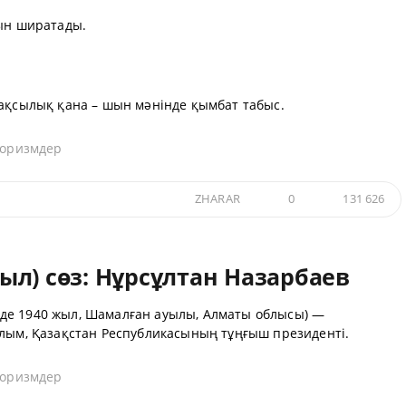
сын ширатады.
жақсылық қана – шын мәнінде қымбат табыс.
форизмдер
ZHARAR
0
131 626
л) сөз: Нұрсұлтан Назарбаев
лде 1940 жыл, Шамалған ауылы, Алматы облысы) —
алым, Қазақстан Республикасының тұңғыш президенті.
форизмдер