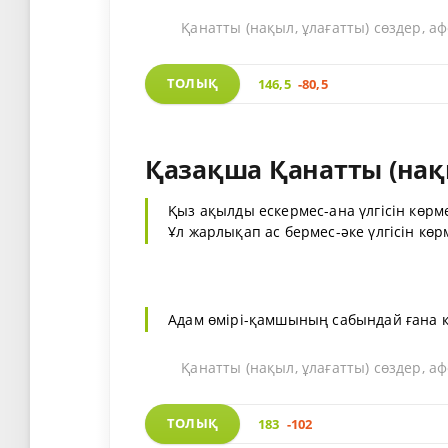
Қанатты (нақыл, ұлағатты) сөздер, а
ТОЛЫҚ
146,5
-80,5
Қазақша Қанатты (нақы
Қыз ақылды ескермес-ана үлгісін көрм
Ұл жарлықап ас бермес-әке үлгісін көр
Адам өмірі-қамшының сабындай ғана қы
Қанатты (нақыл, ұлағатты) сөздер, а
ТОЛЫҚ
183
-102