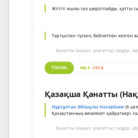
Жігітті жылы сөз ширатпайды, қатты 
Тартыспен түскен, бейнетпен келген 
Қанатты (нақыл, ұлағатты) сөздер, а
ТОЛЫҚ
199,5
-111,5
Қазақша Қанатты (Нақы
Нұрсұлтан Әбiшұлы Назарбаев
(6 ші
Қазақстанның мемлекет қайраткері, ғ
Қанатты (нақыл, ұлағатты) сөздер, а