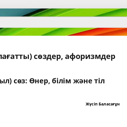
лағатты) сөздер, афоризмдер
) сөз: Өнер, білім және тіл
Жүсіп Баласағұн