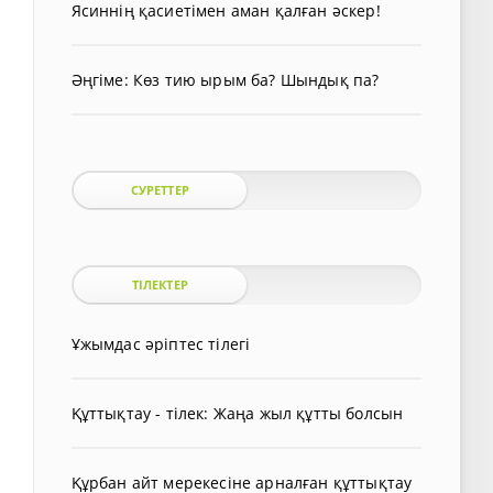
Ясиннің қасиетімен аман қалған әскер!
Әңгіме: Көз тию ырым ба? Шындық па?
СУРЕТТЕР
ТІЛЕКТЕР
Ұжымдас әріптес тілегі
Құттықтау - тілек: Жаңа жыл құтты болсын
Құрбан айт мерекесіне арналған құттықтау