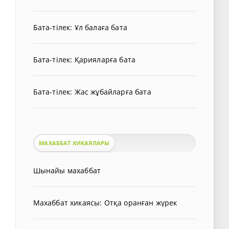
Бата-тілек: Ұл балаға бата
Бата-тілек: Қарияларға бата
Бата-тілек: Жас жұбайларға бата
МАХАББАТ ХИКАЯЛАРЫ
Шынайы махаббат
Махаббат хикаясы: Отқа оранған жүрек