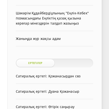
Шәкәрім Құдайбердіұлының "Еңлік-Кебек"
поэмасындағы Еңліктің қазақ қызына
кереғар мінездерін талдап жазыңыз
Жаныңда жүр жақсы адам
ЕРТЕГІЛЕР
Сатиралық ертегі: Қожанасырдан сөз
Сатиралық ертегі: Дуана Қожанасыр
Сатиралық ертегі: Өтірік саңырау