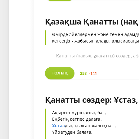
Қазақша Қанатты (нақы
Өмірде әйелдермен және төмен адамд
кетсеңіз - жабысып алады, алысиасаңыз
Қанатты (нақыл, ұлағатты) сөздер, а
ТОЛЫҚ
258
-141
Қанатты сөздер: Ұстаз
Ақырын жүріп,анық бас,
Еңбегің кетпес далаға.
Ұстаз
дық қылған жалықпас ,
Үйретуден балаға.