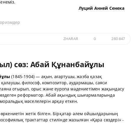
ренеміз.
Луций Анней Сенека
форизмдер
ZHARAR
0
280 847
ыл) сөз: Абай Құнанбайұлы
йұлы
(1845-1904) — ақын, ағартушы, жазба қазақ
зін қалаушы, философ, композитор, аудармашы, саяси
а таяна отырып, орыс және еуропа мәдениетімен жақындасу
көздеген реформатор. Абай ақындық шығармаларында
 моральдық мәселелерін арқау еткен.
өркениетін жетік білген. Бірқатар әлем ойшылдарының
ософиялық трактаттар стилінде жазылған «Қара сөздері» -