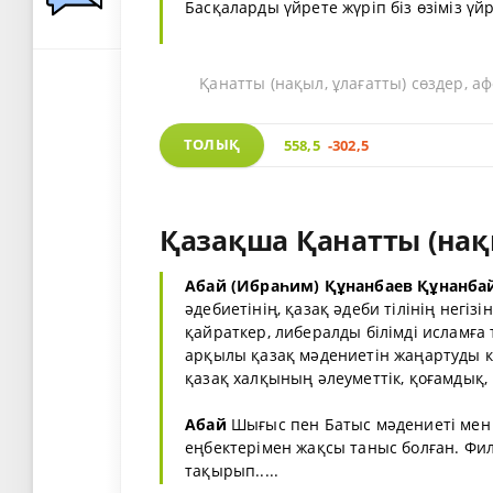
Басқаларды үйрете жүріп біз өзіміз үй
Қанатты (нақыл, ұлағатты) сөздер, а
ТОЛЫҚ
558,5
-302,5
Қазақша Қанатты (нақ
Абай (Ибраһим) Құнанбаев Құнанба
әдебиетінің, қазақ әдеби тілінің негі
қайраткер, либералды білімді исламғ
арқылы қазақ мәдениетін жаңартуды 
қазақ халқының әлеуметтік, қоғамдық,
Абай
Шығыс пен Батыс мәдениеті мен 
еңбектерімен жақсы таныс болған. Фил
тақырып.....