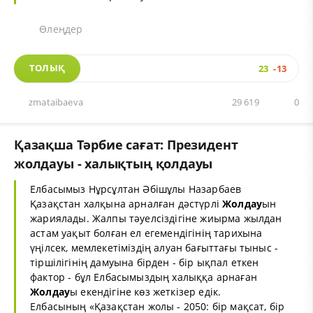
Өлеңдер
ТОЛЫҚ
23
-13
zmataibaeva
29 619
0
Қазақша Тәрбие сағат: Президент
жолдауы - халықтың қолдауы
Елбасымыз Нұрсұлтан Әбішұлы Назарбаев
Қазақстан халқына арналған дәстүрлі
Жолдау
ын
жариялады. Жалпы тәуелсіздігіне жиырма жылдан
астам уақыт болған ел егемендігінің тарихына
үңілсек, мемлекетіміздің алуан бағыттағы тыныс -
тіршілігінің дамуына бірден - бір ықпал еткен
фактор - бұл Елбасымыздың халыққа арнаған
Жолдау
ы екендігіне көз жеткізер едік.
Елбасының «Қазақстан жолы - 2050: бір мақсат, бір