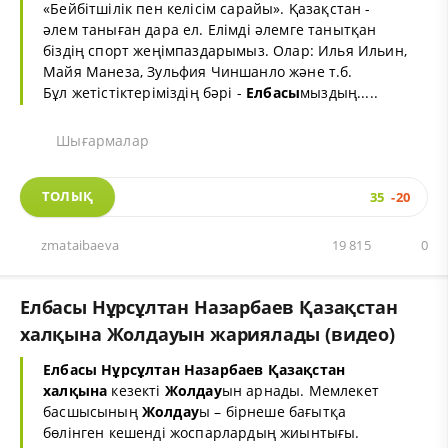
«Бейбітшілік пен келісім сарайы». Қазақстан -
әлем таныған дара ел. Елімді әлемге танытқан
біздің спорт жеңімпаздарымыз. Олар: Илья Ильин,
Майя Манеза, Зульфия Чиншанло және т.б.
Бұл жетістіктеріміздің бәрі -
Елбасы
мыздың.....
Шығармалар
ТОЛЫҚ
35
-20
zmataibaeva
19 815
0
Елбасы Нұрсұлтан Назарбаев Қазақстан
халқына Жолдауын жариялады (видео)
Елбасы Нұрсұлтан Назарбаев Қазақстан
халқына
кезекті
Жолдау
ын арнады. Мемлекет
басшысының
Жолдау
ы – бірнеше бағытқа
бөлінген кешенді жоспарлардың жиынтығы.