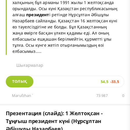
халқының бұл арманы 1991 жылы 1 желтоқсанда
орындалды. Осы күні Қазақстан республикасының
алғаш
президент
і ретінде Нұрсұлтан Әбішұлы
Назарбаев сайланды. Қазақстан 16 желтоқсан күні
өз тәуелсіздігіне ие болды. Бұл Қазақстанның
жаңа өмірге басқан үлкен қадамы еді. Ал оның
елбасшысы ешқашан берілмейтін, құрметті ұлы
тұлға. Осы күнге жетіп отырғанымыздың өзі
елбасымыз.....
Шығармалар
ТОЛЫҚ
54,5
-33,5
Marufzhan`
73 987
0
Презентация (слайд): 1 Желтоқсан -
Тұңғыш президент күні (Нұрсұлтан
Әбішұлы Назарбаев)