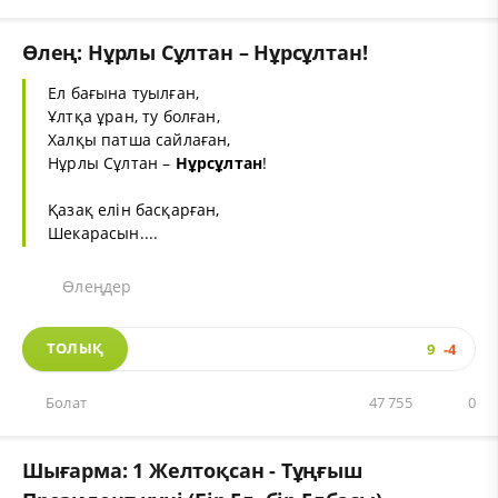
Өлең: Нұрлы Сұлтан – Нұрсұлтан!
Ел бағына туылған,
Ұлтқа ұран, ту болған,
Халқы патша сайлаған,
Нұрлы Сұлтан –
Нұрсұлтан
!
Қазақ елін басқарған,
Шекарасын....
Өлеңдер
ТОЛЫҚ
9
-4
Болат
47 755
0
Шығарма: 1 Желтоқсан - Тұңғыш