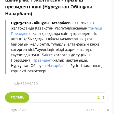
президент күні (Нұрсұлтан Әбішұлы
Назарбаев)
Нұрсұлтан Әбішұлы Назарбаев
1991
жылы
1
желтоқсанда Қазақстан Республикасының
тұңғыш
Президент
і халық алдында өзінің президенттік
антын қабылдады. Елбасы Қазақстанның көк
байрағын желбіретіп, тұғырлы елтаңбасын көкке
көтерген кісі.Тәуелсіздігімізді жариялағанда,
тәуелсіздік туын биікке көтерген де тұңғыш
Президент.
Президент
-халық мақтанышы.
Нұрсұлтан Әбішұлы
Назарбаев
– бүгінгі заманның
көрнекті саясаткері....
Шығармалар
ТОЛЫҚ
12
-7
Жумабике
23 754
0