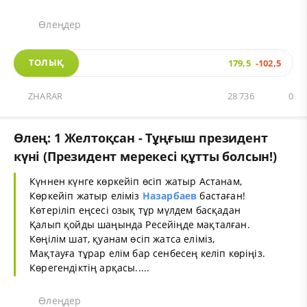
Өлеңдер
ТОЛЫҚ
179,5
-102,5
ZHARAR
28 736
0
Өлең: 1 Желтоқсан - Тұңғыш президент
күні (Президент мерекесі құтты болсын!)
Күннен күнге көркейіп өсіп жатыр Астанам,
Көркейіп жатыр еліміз
Назарбаев
бастаған!
Көтеріліп еңсесі озық тұр мүлдем басқадан
Қалып қойды шаңында Ресейіңде мақталған.
Көңілім шат, қуанам өсіп жатса еліміз,
Мақтауға тұрар елім бар сенбесең келіп көріңіз.
Көрегендіктің арқасы.....
Өлеңдер