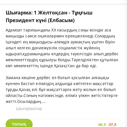
Шығарма: 1 Желтоқсан - Тұңғыш
Президент күні (Елбасым)
Адамзат тарихындағы ХХ ғасырдың соңы өзіндік аса
маңызды саяси оқиғалармен ерекшеленеді.Солардың
ішіндегі ең маңыздысы-әлемдік аумақтың үштен бірін
алып келген дүниежүзілік социалистік жүйенің
ыдырап,құрамындағы елдердің тәуелсіздік алып,дербес
мемлекеттердің құрылуы болды.Тәуелділіктен құтылған
көп мемлекеттің ішінде Қазақстан да бар еді.
Замана көшіне дербес ел болып қосылған алғашқы
күннен бастап еліміздің алдында көптеген мақсаттар
тұрды.Қазақ елі бұл мақсаттарға жету жолын ел болып
ойласты.Соның нәтижесінде, еліміз үлкен жетістіктерге
жетті.Осылардың....
Шығармалар
ТОЛЫҚ
66,5
-37,5