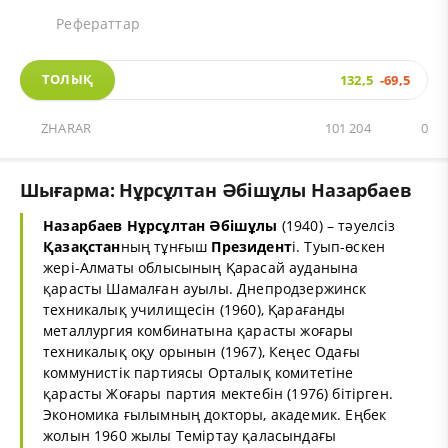
Рефераттар
ТОЛЫҚ
132,5
-69,5
ZHARAR
101 204
0
Шығарма: Нұрсұлтан Әбішұлы Назарбаев
Назарбаев
Нұрсұлтан
Әбішұлы
(1940) – тәуелсіз
Қазақстан
ның тұнғыш
Президент
і. Туып-өскен
жері-Алматы облысының Қарасай ауданына
қарасты Шамалған ауылы. Днепродзержинск
техникалық училищесін (1960), Қарағанды
металлургия комбинатына қарасты жоғары
техникалық оқу орынын (1967), Кеңес Одағы
коммунистік партиясы Орталық комитетіне
қарасты Жоғары партия мектебін (1976) бітірген.
Экономика ғылымның докторы, академик. Еңбек
жолын 1960 жылы Теміртау қаласындағы