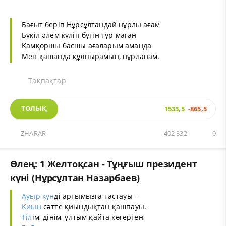
Бағыт беріп Нұрсұлтандай нұрлы ағам
Бүкіл әлем күліп бүгін тұр маған
Қамқоршы басшы ағаларым аманда
Мен қашанда құлпырамын, нұрланам.
Тақпақтар
ТОЛЫҚ
1533,5
-865,5
ZHARAR
402 832
0
Өлең: 1 Желтоқсан - Тұңғыш президент
күні (Нұрсұлтан Назарбаев)
Ауыр
күн
ді артымызға тастауы –
Қиын
сәтте қиындықтан қашпауы.
Тіл
ім, дінім, ұлтым қайта көгерген,