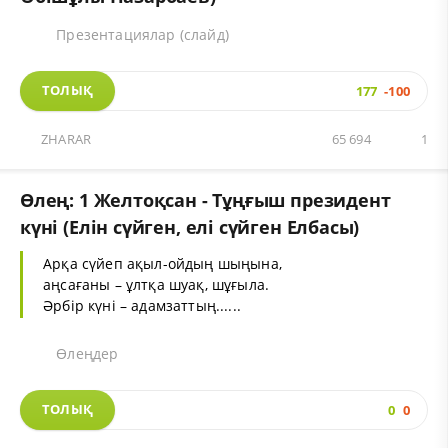
Презентациялар (слайд)
ТОЛЫҚ
177
-100
ZHARAR
65 694
1
Өлең: 1 Желтоқсан - Тұңғыш президент
күні (Елін сүйген, елі сүйген Елбасы)
Арқа сүйеп ақыл-ойдың шыңына,
аңсағаны – ұлтқа шуақ, шұғыла.
Әрбір күні – адамзаттың......
Өлеңдер
ТОЛЫҚ
0
0