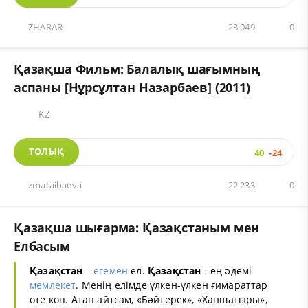
ZHARAR
23 049
0
Қазақша Фильм: Балалық шағымның
аспаны [Нұрсұлтан Назарбаев] (2011)
KZ
ТОЛЫҚ
40
-24
zmataibaeva
22 233
0
Қазақша шығарма: Қазақстаным мен
Елбасым
Қазақстан
–
егемен
ел.
Қазақстан
- ең әдемі
мемлекет
. Менің елімде үлкен-үлкен ғимараттар
өте көп. Атап айтсам, «Бәйтерек», «Ханшатыры»,