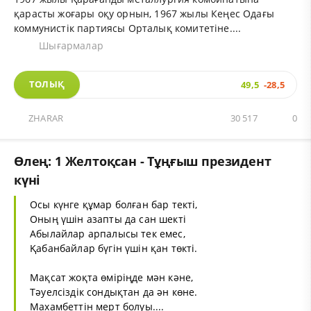
қарасты жоғары оқу орнын, 1967 жылы Кеңес Одағы
коммунистік партиясы Орталық комитетіне....
Шығармалар
ТОЛЫҚ
49,5
-28,5
ZHARAR
30 517
0
Өлең: 1 Желтоқсан - Тұңғыш президент
күні
Осы күнге құмар болған бар текті,
Оның үшін азапты да сан шекті
Абылайлар арпалысы тек емес,
Қабанбайлар бүгін үшін қан төкті.
Мақсат жоқта өміріңде мән кәне,
Тәуелсіздік сондықтан да ән көне.
Махамбеттін мерт болуы....