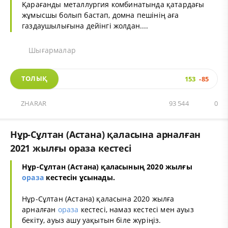
Қарағанды металлургия комбинатында қатардағы
жұмысшы болып бастап, домна пешінің аға
газдаушылығына дейінгі жолдан....
Шығармалар
ТОЛЫҚ
153
-85
ZHARAR
93 544
0
Нұр-Сұлтан (Астана) қаласына арналған
2021 жылғы ораза кестесі
Нұр-Сұлтан (Астана) қаласының 2020 жылғы
ораза
кестесін ұсынады.
Нұр-Сұлтан (Астана) қаласына 2020 жылға
арналған
ораза
кестесі, намаз кестесі мен ауыз
бекіту, ауыз ашу уақытын біле жүріңіз.