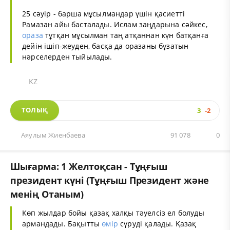
25 сәуір - барша мұсылмандар үшін қасиетті
Рамазан айы басталады. Ислам заңдарына сәйкес,
ораза
тұтқан мұсылман таң атқаннан күн батқанға
дейін ішіп-жеуден, басқа да оразаны бұзатын
нәрселерден тыйылады.
KZ
ТОЛЫҚ
3
-2
Аяулым Жиенбаева
91 078
0
Шығарма: 1 Желтоқсан - Тұңғыш
президент күні (Тұңғыш Президент және
менің Отаным)
Көп жылдар бойы қазақ халқы тәуелсіз ел болуды
армандады. Бақытты
өмір
сүруді қалады. Қазақ