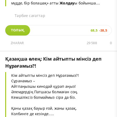
мүдде, бір болашақ» атты
Жолдау
ы бойынша....
Тәрбие сағаттар
ТОЛЫҚ
68,5
-38,5
ZHARAR
29 588
0
Қазақша өлең: Кім айтыпты мінсіз деп
Нұрағамыз?!
Кім айтыпты мінсіз деп Нұрағамыз?!
Сұранамыз –
Айтпаңызшы кинодай құрап аңыз!
Әлемдердің Патшасы болмаған соң,
Кемшіліксіз болмаймыз сірә да біз.
Қаны қазақ бауыр ғой, жаны қазақ,
Колбинге де кезінде.....