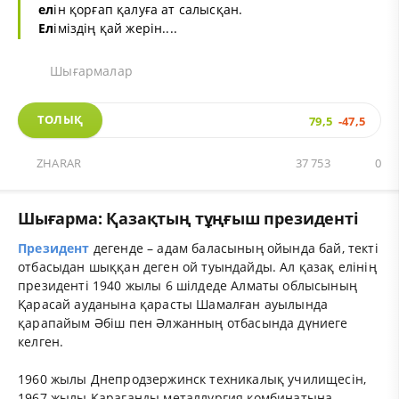
ел
ін қорғап қалуға ат салысқан.
Ел
іміздің қай жерін....
Шығармалар
ТОЛЫҚ
79,5
-47,5
ZHARAR
37 753
0
Шығарма: Қазақтың тұңғыш президенті
Президент
дегенде – адам баласының ойында бай, текті
отбасыдан шыққан деген ой туындайды. Ал қазақ елінің
президенті 1940 жылы 6 шілдеде Алматы облысының
Қарасай ауданына қарасты Шамалған ауылында
қарапайым Әбіш пен Әлжанның отбасында дүниеге
келген.
1960 жылы Днепродзержинск техникалық училищесін,
1967 жылы Қарағанды металлургия комбинатына