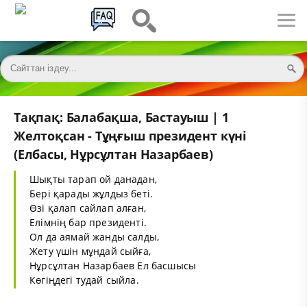
Тақпақ: Балабақша, Бастауыш | 1
Желтоқсан - Тұңғыш президент күні
(Елбасы, Нұрсұлтан Назарбаев)
Шықты тарап ой данадан,
Бері қарады жұлдыз беті.
Өзі қалап сайлап алған,
Елімнің бар президенті.
Ол да аямай жанды салды,
Жету үшін мұндай сыйға,
Нұрсұлтан Назарбаев Ел басшысы
Көгіңдегі тудай сыйла.