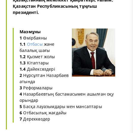
Қазақстан Республикасының тұңғыш
президенті.
Мазмұны
1
Өмірбаяны
1.1
Отбасы
және
балалық шағы
1.2
Қызмет жолы
1.3
Кітаптары
1.4
Дәйексөздері
2
Нұрсұлтан Назарбаев
атында
3
Реформалары
4
Назарбаевтың бастамасымен ашылған оқу
орындар
5
Басқа лауазымдары мен мансаптары
6
Отбасылық жағдайы
7
Дереккөздер