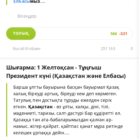
Елбасы
мыз
....
Өлеңдер
ТОЛЫҚ
566
-321
Nurali Erubaev
251 163
0
Шығарма: 1 Желтоқсан - Тұңғыш
Президент күні (Қазақстан және Елбасы)
Барша ұлтты бауырына басқан бауырмал Қазақ
халық біреуді артық, біреуді кем деп көрмеген.
Татулық пен достықта тұруды ежелден серік
еткен.
Қазақстан
- өз ұлты, халқы, діні, тілі,
мәдениеті, тарихы, салт-дәстүрі бар құдіретті ел.
Қазаққа тән ата-бабаларымыздан қалған ар-
намыс, жігер-қайрат, қайтпас қанат мұра ретінде
келешек ұрпаққа дейін....