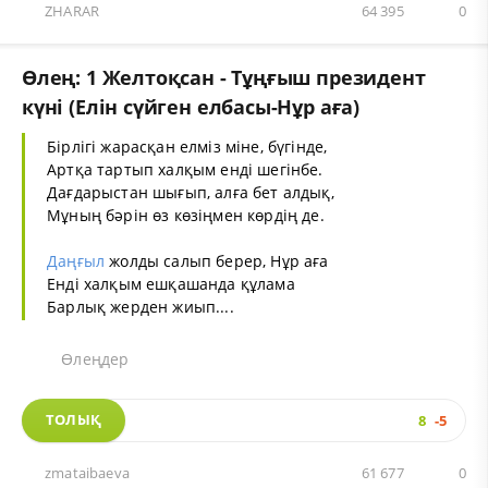
ZHARAR
64 395
0
Өлең: 1 Желтоқсан - Тұңғыш президент
күні (Елін сүйген елбасы-Нұр аға)
Бірлігі жарасқан елміз міне, бүгінде,
Артқа тартып халқым енді шегінбе.
Дағдарыстан шығып, алға бет алдық,
Мұның бәрін өз көзіңмен көрдің де.
Даңғыл
жолды салып берер, Нұр аға
Енді халқым ешқашанда құлама
Барлық жерден жиып....
Өлеңдер
ТОЛЫҚ
8
-5
zmataibaeva
61 677
0