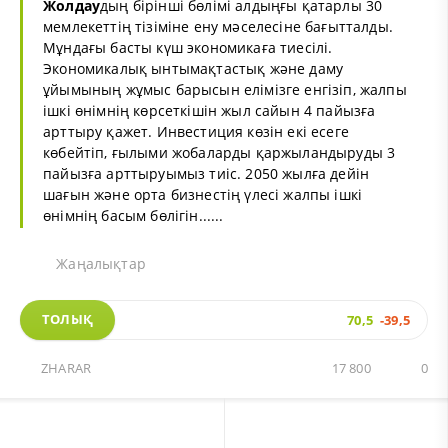
Жолдау
дың бірінші бөлімі алдыңғы қатарлы 30
мемлекеттің тізіміне ену мәселесіне бағытталды.
Мұндағы басты күш экономикаға тиесілі.
Экономикалық ынтымақтастық және даму
ұйымының жұмыс барысын елімізге енгізіп, жалпы
ішкі өнімнің көрсеткішін жыл сайын 4 пайызға
арттыру қажет. Инвестиция көзін екі есеге
көбейтіп, ғылыми жобаларды қаржыландыруды 3
пайызға арттыруымыз тиіс. 2050 жылға дейін
шағын және орта бизнестің үлесі жалпы ішкі
өнімнің басым бөлігін......
Жаңалықтар
ТОЛЫҚ
70,5
-39,5
ZHARAR
17 800
0