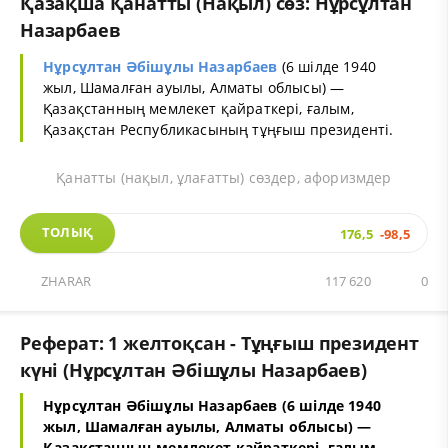
Қазақша Қанатты (Нақыл) сөз: Нұрсұлтан
Назарбаев
Нұрсұлтан Әбiшұлы Назарбаев
(6 шілде 1940
жыл, Шамалған ауылы, Алматы облысы) —
Қазақстанның мемлекет қайраткері, ғалым,
Қазақстан Республикасының тұңғыш президенті.
Қанатты (нақыл, ұлағатты) сөздер, афоризмдер
ТОЛЫҚ
176,5
-98,5
ZHARAR
117 620
0
Реферат: 1 желтоқсан - Тұңғыш президент
күні (Нұрсұлтан Әбішұлы Назарбаев)
Нұрсұлтан Әбiшұлы Назарбаев (6 шілде 1940
жыл, Шамалған ауылы, Алматы облысы) —
Қазақстанның мемлекет қайраткері, ғалым,