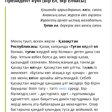
Президент күні (Бір Ел, бір Елбасы)
Қашанда қарыздармын,
ел
ім, саған,
Анамсың алыс жүрсем көп аңсаған.
Жүректің арнап ыстық махабатын,
Туған
ел
, берерім көп менің саған.
Менің туып, өскен жерім –
Қазақстан
Республикасы
. Қазақ халқында «
Туған
ел
дей
ел
болмас,
туған
жердей жер болмас» деген дана сөз
бар. Ұлтым өзбек болса да, мен өзімді қазақ
қызындай сезінемін. Менің жаным да, тәнім де
Қазақстан
ел
інде. Қазақстан көп ұлтты, тәу
ел
сіз
мемлекет. «Бұтағы көп ағашқа құс қонар» - деген
сөз менің
ел
іме арнайы айтылғандай. Себебі
Қазақстан жерінде қаншама ұлт өкілдері бір-бірін
бауырлас біліп тату – тәтті
өмір
сүреді. Бір-
біріміздің салт – дәстүріміз, әдет – ғұрпымызды
құрметтеп, шын бақыттың дәмін тартудамыз. Бұл
жерді менің ата-бабаларым да мекендеген. Олар
бастарына қандай қиындық туса да мойымай, өз