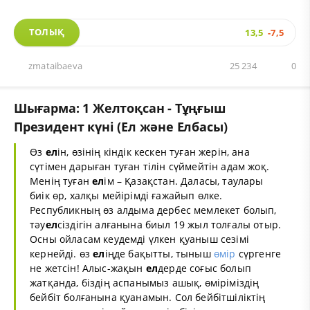
ТОЛЫҚ
13,5
-7,5
zmataibaeva
25 234
0
Шығарма: 1 Желтоқсан - Тұңғыш
Президент күні (Ел және Елбасы)
Өз
ел
ін, өзінің кіндік кескен туған жерін, ана
сүтімен дарыған туған тілін сүймейтін адам жоқ.
Менің туған
ел
ім – Қазақстан. Даласы, таулары
биік өр, халқы мейірімді ғажайып өлке.
Республикның өз алдыма дербес мемлекет болып,
тәу
ел
сіздігін алғанына биыл 19 жыл толғалы отыр.
Осны ойласам кеудемді үлкен қуаныш сезімі
кернейді. өз
ел
іңде бақытты, тыныш
өмір
сүргенге
не жетсін! Алыс-жақын
ел
дерде соғыс болып
жатқанда, біздің аспанымыз ашық, өміріміздің
бейбіт болғанына қуанамын. Сол бейбітшіліктің